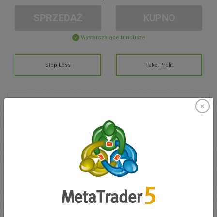
SPRZEDAŻ
KUPNO
Wystarczające fundusze
Stop Loss
Take Profit
Otwórz konto
ZARZĄDZANIE KONTEM
Handel w
Moje Środki
0.00
Moje Bonusy
0.00
Otwarte pozycje łącznie Z/S
0.00