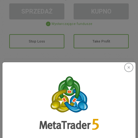
SPRZEDAŻ
KUPNO
Wystarczające fundusze
Stop Loss
Take Profit
Otwórz konto
ZARZĄDZANIE KONTEM
Handel w
Moje Środki
0.00
Moje Bonusy
0.00
Otwarte pozycje łącznie Z/S
0.00