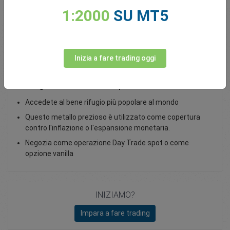
1:2000
SU MT5
Total Premium
0.00
Deposita fondi
Inizia a fare trading oggi
Trading sull'oro come CFD Spot
Accedete al bene rifugio più popolare al mondo
Questo metallo prezioso è utilizzato come copertura
contro l'inflazione o l'espansione monetaria.
Negozia come operazione Day Trade spot o come
opzione vanilla
INIZIAMO?
Impara a fare trading