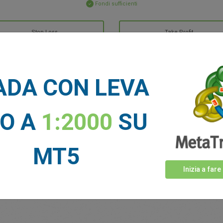
Fondi sufficienti
Stop Loss
Take Profit
IE DI MERCATO
ADA CON LEVA
Vedi di più >
NO A
1:2000
SU
MT5
Inizia a fare