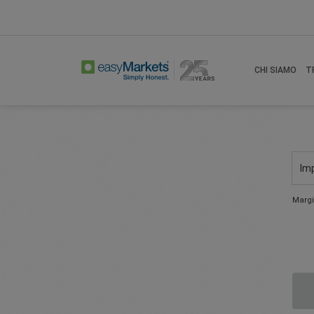
CHI SIAMO
T
Im
Margi