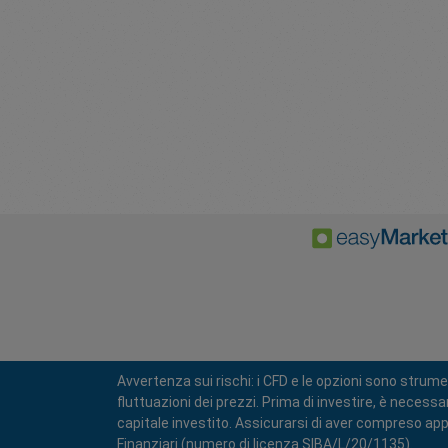
Avvertenza sui rischi: i CFD e le opzioni sono strume
fluttuazioni dei prezzi. Prima di investire, è necess
capitale investito. Assicurarsi di aver compreso appi
Finanziari (numero di licenza SIBA/L/20/1135).