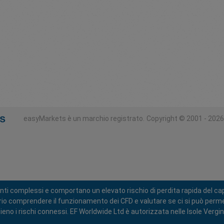
easyMarkets è un marchio registrato.
Copyright © 2001 - 2026. T
nti complessi e comportano un elevato rischio di perdita rapida del capi
ario comprendere il funzionamento dei CFD e valutare se ci si può permet
eno i rischi connessi. EF Worldwide Ltd è autorizzata nelle Isole Vergi