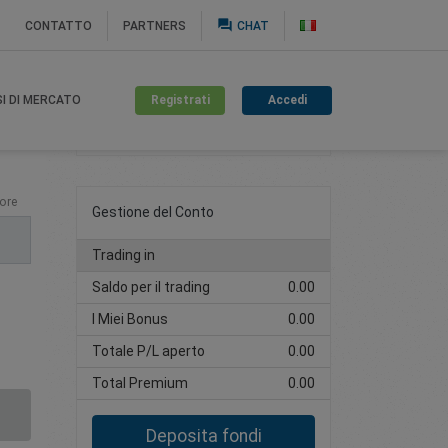
question_answer
CONTATTO
PARTNERS
CHAT
Registrati
Accedi
SI DI MERCATO
Crea un conto di trading
ore
Gestione del Conto
Trading in
Saldo per il trading
0.00
I Miei Bonus
0.00
Totale P/L aperto
0.00
Total Premium
0.00
Deposita fondi