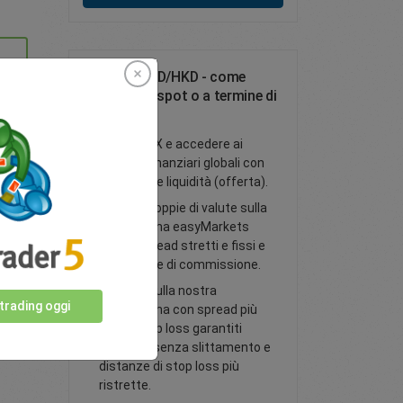
Negozia SGD/HKD - come
operazione spot o a termine di
FX
Negozia FX e accedere ai
mercati finanziari globali con
una grande liquidità (offerta).
Tutte le coppie di valute sulla
piattaforma easyMarkets
hanno spread stretti e fissi e
zero spese di commissione.
Negozia sulla nostra
 trading oggi
piattaforma con spread più
bassi, stop loss garantiti
opzionali senza slittamento e
distanze di stop loss più
ristrette.