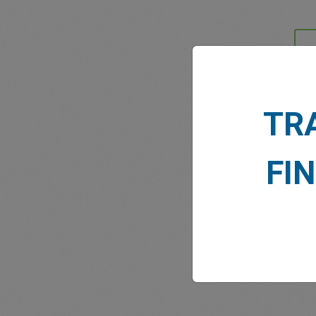
NOTIZ
TR
FI