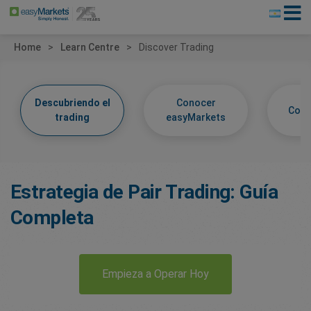
Home
Learn Centre
Discover Trading
Descubriendo el
Conocer
Cono
trading
easyMarkets
Estrategia de Pair Trading: Guía
Completa
Empieza a Operar Hoy