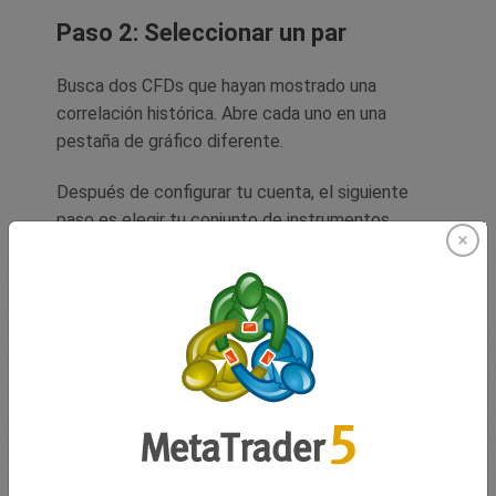
Paso 2: Seleccionar un par
Busca dos CFDs que hayan mostrado una
correlación histórica. Abre cada uno en una
pestaña de gráfico diferente.
Después de configurar tu cuenta, el siguiente
paso es elegir tu conjunto de instrumentos
financieros. Identifica dos activos que sigan de
cerca un comportamiento similar —como
acciones, índices, forex, materias primas u otros-
basándote en tu investigación.Dirígete al panel
principal e introduce el nombre del primer CFD en
la barra de búsqueda, luego presiona Enter. El
gráfico del CFD seleccionado se abrirá en una
nueva pestaña.
Repite el proceso para crear un segundo gráfico