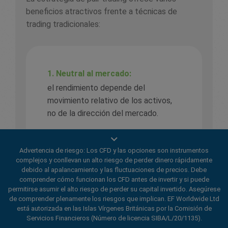
beneficios atractivos frente a técnicas de
trading tradicionales:
1. Neutral al mercado:
el rendimiento depende del
movimiento relativo de los activos,
no de la dirección del mercado.
2. Gestión del riesgo:
al cubrir una inversión con otra, el pair
Advertencia de riesgo: Los CFD y las opciones son instrumentos
complejos y conllevan un alto riesgo de perder dinero rápidamente
trading puede reducir
debido al apalancamiento y las fluctuaciones de precios. Debe
significativamente el riesgo.
comprender cómo funcionan los CFD antes de invertir y si puede
permitirse asumir el alto riesgo de perder su capital invertido. Asegúrese
de comprender plenamente los riesgos que implican. EF Worldwide Ltd
3. Aplicable a múltiples mercados:
está autorizada en las Islas Vírgenes Británicas por la Comisión de
no se limita a un solo tipo de activo,
Servicios Financieros (Número de licencia SIBA/L/20/1135).
lo que demuestra su versatilidad en