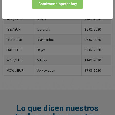
Comience a operar hoy
CBK / EUR
Commerzbank
13-02-2020
ALV / EUR
Allianz
21-02-2020
IBE / EUR
Iberdrola
26-02-2020
BNP / EUR
BNP Paribas
05-02-2020
BAY / EUR
Bayer
27-02-2020
ADS / EUR
Adidas
11-03-2020
VOW / EUR
Volkswagen
17-03-2020
Lo que dicen nuestros