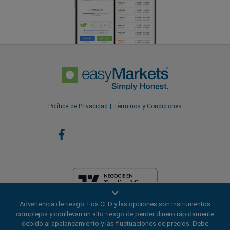
Política de Privacidad
Términos y Condiciones
Advertencia de riesgo: Los CFD y las opciones son instrumentos
EF Worldwide Ltd está licenciada en las Islas Vírgenes Británicas por la
complejos y conllevan un alto riesgo de perder dinero rápidamente
Comisión de Servicios Financieros (Número de Licencia
debido al apalancamiento y las fluctuaciones de precios. Debe
SIBA/L/20/1135). easyMarkets es un nombre comercial de EF