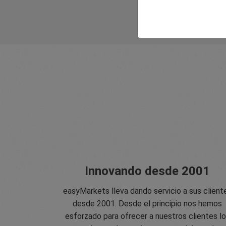
Innovando desde 2001
easyMarkets lleva dando servicio a sus client
desde 2001. Desde el principio nos hemos
esforzado para ofrecer a nuestros clientes l