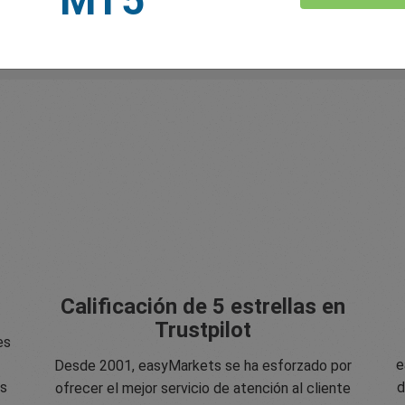
Calificación de 5 estrellas en
Trustpilot
es
e
Desde 2001, easyMarkets se ha esforzado por
os
d
ofrecer el mejor servicio de atención al cliente