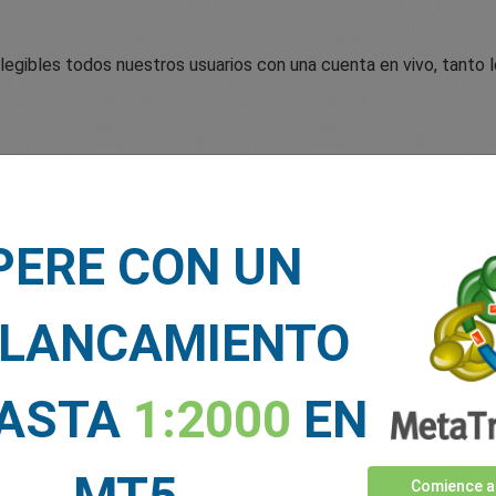
egibles todos nuestros usuarios con una cuenta en vivo, tanto 
PERE CON UN
dicen nuestros traders sobre 
LANCAMIENTO
HASTA
1:2000
EN
MT5
Comience a