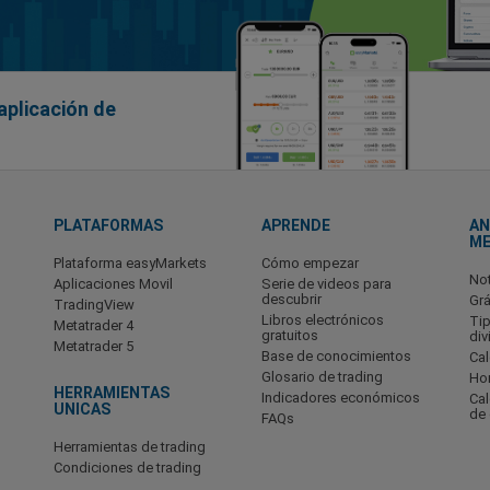
aplicación de
PLATAFORMAS
APRENDE
AN
M
Plataforma easyMarkets
Cómo empezar
No
Aplicaciones Movil
Serie de videos para
descubrir
Grá
TradingView
Libros electrónicos
Ti
Metatrader 4
gratuitos
div
Metatrader 5
Base de conocimientos
Cal
Glosario de trading
Hor
HERRAMIENTAS
Indicadores económicos
Ca
UNICAS
de
FAQs
Herramientas de trading
Condiciones de trading