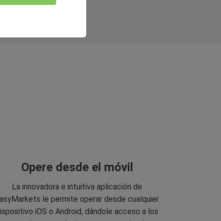
Opere desde el móvil
La innovadora e intuitiva aplicación de
asyMarkets le permite operar desde cualquier
ispositivo iOS o Android, dándole acceso a los