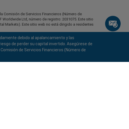
r la Comisión de Servicios Financieros (Número de
 Worldwide Ltd, número de registro: 2031075. Este sitio
l Markets). Este sitio web no está dirigido a residentes
pidamente debido al apalancamiento y las
identes de ciertas regiones, como Estados Unidos de
stán, Bielorrusia, Cuba, Irán, Libia, Myanmar, Nicaragua,
iesgo de perder su capital invertido. Asegúrese de
a Comisión de Servicios Financieros (Número de
s los derechos reservados.
keyboard_arrow_left
keyboard_arrow_left
keyboard_arrow_left
keyboard_arrow_left
keyboard_arrow_left
keyboard_arrow_left
keyboard_arrow_left
Chatee con nosotros
Chatee con nosotros
Envíenos un mensaje
Llámenos
Chatee con nosotros
Chatee con nosotros
Chatee con nosotros
Hola! Bienvenido a easyMarkets.
call
Mensajería
WhatsApp
1. Escanea el código QR
Simplemente queremos informarle de que
estamos a su disposición para lo que
1. Add the following
easyMarkets
number
call
necesite. Esperamos que disfrute de su
+357 25 828 899
1. Denos un “Me gusta” o síganos
2. ¡Empiece a chatear!
to your contact list +357 99 248 926
estancia con nosotros.
easyMarkets
en Facebook
1. Abra QQ y busque easy forex 易信
Aceptamos solicitudes de WeChat
2. Abra WhatsApp y seleccione el número
(800128208)
2. Abra Facebook messenger y encuentre
de lunes a viernes de 8:00 a 22:00
GMT +2
Cancelar
Chatear
que acaba de añadir
Solicitar devolución de llamada
easyMarkets
2. ¡Empiece a chatear!
3. Empiece a chatear
3. Empiece a chatear