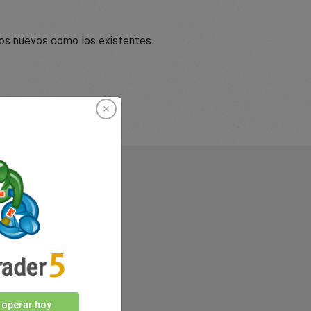
los nuevos como los existentes.
nosotros
 operar hoy