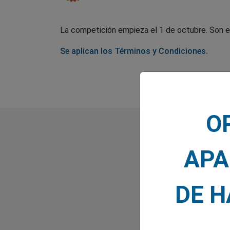
La competición empieza el 1 de octubre. Son el
Se aplican los Términos y Condiciones.
O
Lo que 
APA
DE 