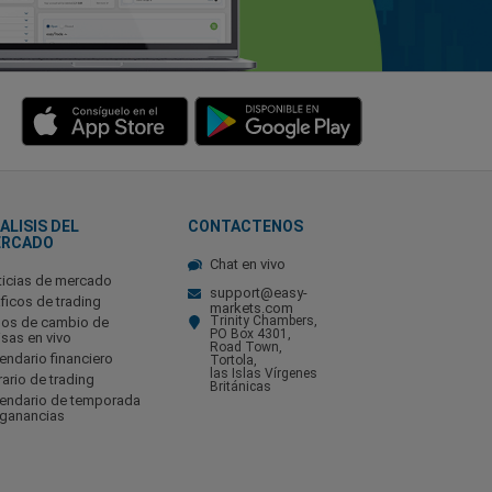
ALISIS DEL
CONTACTENOS
ERCADO
Chat en vivo
ticias de mercado
support@easy-
ficos de trading
markets.com
Trinity Chambers,
pos de cambio de
PO Box 4301,
isas en vivo
Road Town,
endario financiero
Tortola,
las Islas Vírgenes
ario de trading
Británicas
lendario de temporada
 ganancias