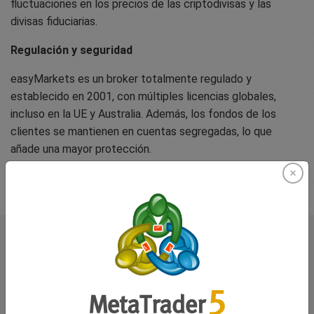
fluctuaciones en los precios de las criptodivisas y las
divisas fiduciarias.
Regulación y seguridad
easyMarkets es un broker totalmente regulado y
establecido en 2001, con múltiples licencias globales,
incluso en la UE y Australia. Además, los fondos de los
clientes se mantienen en cuentas segregadas, lo que
añade una mayor protección.
Lo que dicen nuestros
traders sobre nosotros