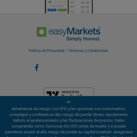
Política de Privacidad
Términos y Condiciones
Advertencia de riesgo: Los CFD y las opciones son instrumentos
EF Worldwide Ltd está licenciada en las Islas Vírgenes Británicas por la
complejos y conllevan un alto riesgo de perder dinero rápidamente
Comisión de Servicios Financieros (Número de Licencia
debido al apalancamiento y las fluctuaciones de precios. Debe
SIBA/L/20/1135). easyMarkets es un nombre comercial de EF
comprender cómo funcionan los CFD antes de invertir y si puede
Worldwide Ltd, número de registro: 2031075. Este sitio web es operado
permitirse asumir el alto riesgo de perder su capital invertido. Asegúrese
por EF Worldwide Limited (parte del grupo Blue Capital Markets). Este