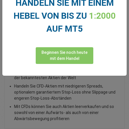
HANDELN SIE MIT EINEM
Total Premium
0.00
HEBEL VON BIS ZU
1:2000
Geld einzahlen
AUF MT5
Handeln Sie Aktien der Volkswagen AG VOW
Beginnen Sie noch heute
Die Volkswagen AG ist ein Automobilhersteller, der
mit dem Handel
sowohl Personen- als auch Nutzfahrzeuge produziert
Zugang zu globalen Finanzmärkten, einschließlich einiger
der bekanntesten Aktien der Welt
Handeln Sie CFD-Aktien mit niedrigeren Spreads,
optionalem garantiertem Stop-Loss ohne Slippage und
engeren Stop-Loss-Abständen
Mit CFDs können Sie auch Aktien leerverkaufen und so
sowohl von einer Aufwärts- als auch von einer
Abwärtsbewegung profitieren