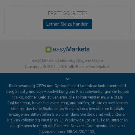
ERSTE SCHRITTE?
Lernen Sie zu handeln
easyMarkets ist eine eingetragene Marke.
Copyright © 2001 - 2026. Alle Rechte vorbehalten.
Risikowarnung: CFDs und Optionen sind komplexe Instrumente und
bergen aufgrund von Hebelwirkung und Preisschwankungen ein hohes
Risiko, schnell Geld zu verlieren. Sie sollten verstehen, wie CFDs
funktionieren, bevor Sie investieren, und prüfen, ob Sie es sich leisten
können, das hohe Risiko eines Verlusts Ihres investierten Kapitals
einzugehen. Bitte stellen Sie sicher, dass Sie die damit verbundenen
Risiken vollständig verstehen. EF Worldwide Ltd ist auf den Britischen
Jungferninseln durch die Financial Services Commission lizenziert
(Lizenznummer SIBA/L/20/1135).