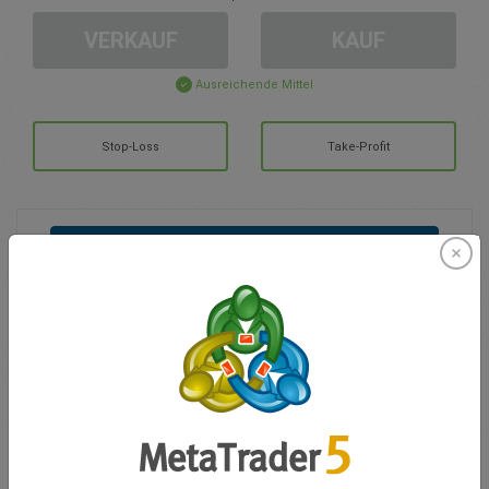
VERKAUF
KAUF
Ausreichende Mittel
Stop-Loss
Take-Profit
Handelskonto erstellen
Kundenbetreuung
Handel in
Kontostand für den Handel
0.00
Meine Boni
0.00
Summe offener GuV
0.00