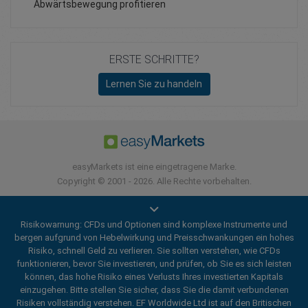
Abwärtsbewegung profitieren
ERSTE SCHRITTE?
Lernen Sie zu handeln
easyMarkets ist eine eingetragene Marke.
Copyright © 2001 - 2026. Alle Rechte vorbehalten.
Risikowarnung: CFDs und Optionen sind komplexe Instrumente und
bergen aufgrund von Hebelwirkung und Preisschwankungen ein hohes
Risiko, schnell Geld zu verlieren. Sie sollten verstehen, wie CFDs
funktionieren, bevor Sie investieren, und prüfen, ob Sie es sich leisten
können, das hohe Risiko eines Verlusts Ihres investierten Kapitals
einzugehen. Bitte stellen Sie sicher, dass Sie die damit verbundenen
Risiken vollständig verstehen. EF Worldwide Ltd ist auf den Britischen