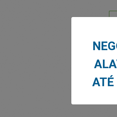
NOTÍ
NEG
ALA
ATÉ