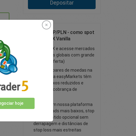
Depositar
Negocie GBP/PLN - como spot
ou opção FX Vanilla
Negocie FX e acesse mercados
financeiros globais com grande
liquidez (oferta)
Todos os pares de moedas na
plataforma easyMarkets têm
spreads fixos reduzidos e
nenhuma cobrança de
comissão
gociar hoje
Negocie em nossa plataforma
com spreads mais baixos, stop
loss garantido opcional sem
derrapagem e distâncias de
stop loss mais estreitas