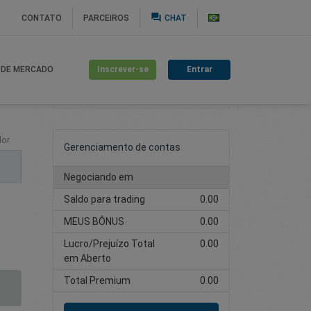
question_answer
CONTATO
PARCEIROS
CHAT
Inscrever-se
Entrar
 DE MERCADO
Criar Conta de Trading
lor
Gerenciamento de contas
Negociando em
Saldo para trading
0.00
MEUS BÔNUS
0.00
Lucro/Prejuízo Total
0.00
em Aberto
Total Premium
0.00