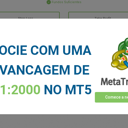
Fundos Suficientes
Stop Loss
Take Profit
CIAS DO MERCADO
OCIE COM UMA
Veja mais >
VANCAGEM DE
1:2000
NO MT5
Comece a ne