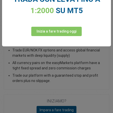
Total Premium
0.00
1:2000
SU MT5
Deposita fondi
Inizia a fare trading oggi
Trade EUR/NOK - as a vanilla option
Trade EUR/NOK FX options and access global financial
markets with deep liquidity (supply)
All currency pairs on the easyMarkets platform have a
tight fixed spread and zero commission charges
Trade our platform with a guaranteed stop and profit
orders plus no slippage.
INIZIAMO?
Impara a fare trading