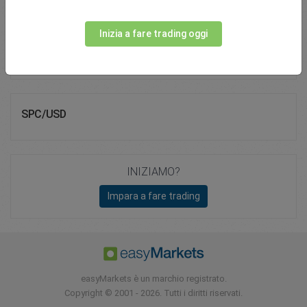
Total Premium
0.00
Inizia a fare trading oggi
Deposita fondi
SPC/USD
INIZIAMO?
Impara a fare trading
easyMarkets è un marchio registrato.
Copyright © 2001 - 2026. Tutti i diritti riservati.