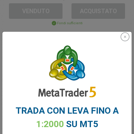
VENDUTO
ACQUISTATO
Fondi sufficienti
Stop Loss
Take Profit
Crea un conto di trading
Gestione del Conto
Trading in
TRADA CON LEVA FINO A
Saldo per il trading
0.00
1:2000
SU MT5
I Miei Bonus
0.00
Totale P/L aperto
0.00