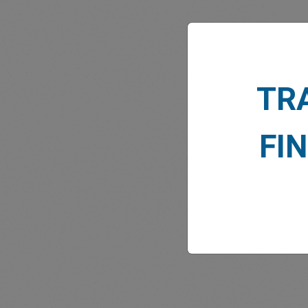
TR
NOTIZ
FI