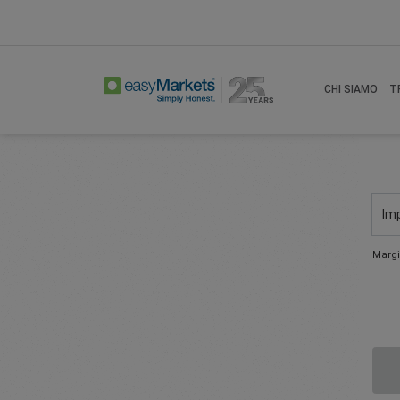
CHI SIAMO
T
Im
Margi