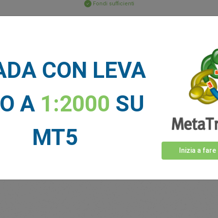
Fondi sufficienti
Stop Loss
Take Profit
ADA CON LEVA
IE DI MERCATO
NO A
1:2000
SU
Vedi di più >
MT5
Inizia a fare