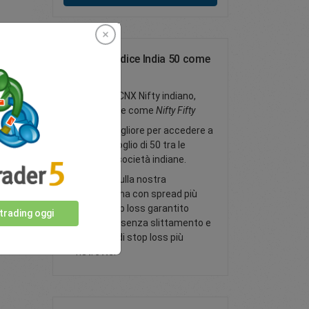
Negozia l'indice India 50 come
CFD
Traccia il CNX Nifty indiano,
noto anche come
Nifty Fifty
Il modo migliore per accedere a
un portafoglio di 50 tra le
maggiori società indiane.
Negozia sulla nostra
piattaforma con spread più
bassi, stop loss garantito
 trading oggi
opzionale senza slittamento e
distanze di stop loss più
ristrette.