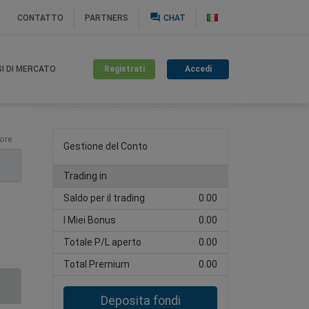
question_answer
CONTATTO
PARTNERS
CHAT
Registrati
Accedi
SI DI MERCATO
Crea un conto di trading
ore
Gestione del Conto
Trading in
Saldo per il trading
0.00
I Miei Bonus
0.00
Totale P/L aperto
0.00
Total Premium
0.00
Deposita fondi