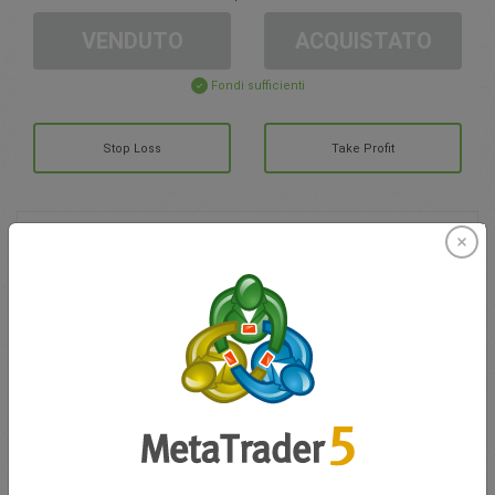
VENDUTO
ACQUISTATO
Fondi sufficienti
Stop Loss
Take Profit
Crea un conto di trading
Gestione del Conto
Trading in
Saldo per il trading
0.00
I Miei Bonus
0.00
Totale P/L aperto
0.00