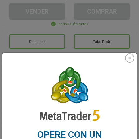
VENDER
COMPRAR
Fondos suficientes
Stop Loss
Take Profit
Cree una cuenta de trading
Gestión de la cuenta
Trading en
Saldo de trading
0.00
Mis bonuses
0.00
OPERE CON UN
G/P total abierto
0.00