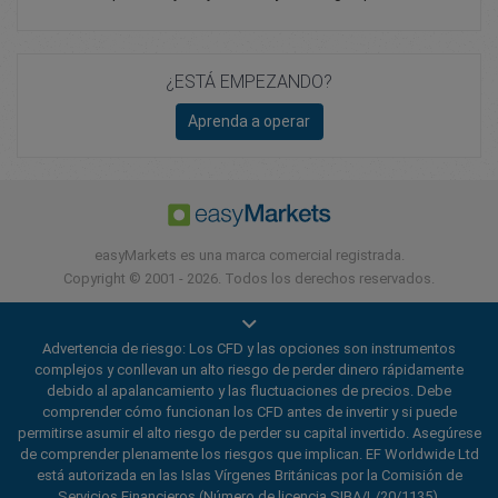
¿ESTÁ EMPEZANDO?
Aprenda a operar
easyMarkets es una marca comercial registrada.
Copyright © 2001 - 2026. Todos los derechos reservados.
Advertencia de riesgo: Los CFD y las opciones son instrumentos
complejos y conllevan un alto riesgo de perder dinero rápidamente
debido al apalancamiento y las fluctuaciones de precios. Debe
comprender cómo funcionan los CFD antes de invertir y si puede
permitirse asumir el alto riesgo de perder su capital invertido. Asegúrese
de comprender plenamente los riesgos que implican. EF Worldwide Ltd
está autorizada en las Islas Vírgenes Británicas por la Comisión de
Servicios Financieros (Número de licencia SIBA/L/20/1135).