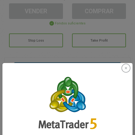
VENDER
COMPRAR
Fondos suficientes
Stop Loss
Take Profit
Cree una cuenta de trading
Gestión de la cuenta
Trading en
Saldo de trading
0.00
Mis bonuses
0.00
G/P total abierto
0.00