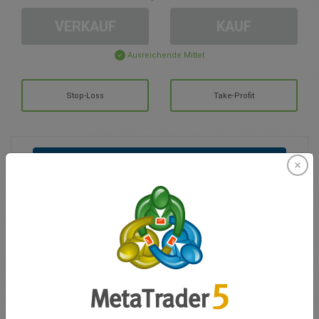
VERKAUF
KAUF
Ausreichende Mittel
Stop-Loss
Take-Profit
Handelskonto erstellen
Kundenbetreuung
Handel in
Kontostand für den Handel
0.00
Meine Boni
0.00
Summe offener GuV
0.00