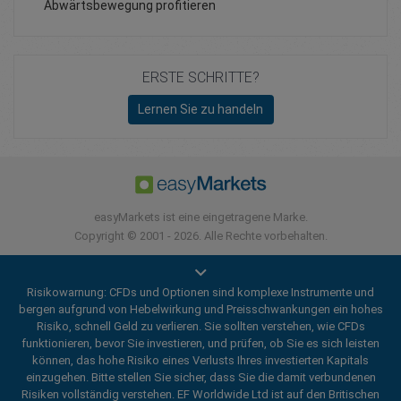
Abwärtsbewegung profitieren
ERSTE SCHRITTE?
Lernen Sie zu handeln
easyMarkets ist eine eingetragene Marke.
Copyright © 2001 - 2026. Alle Rechte vorbehalten.
Risikowarnung: CFDs und Optionen sind komplexe Instrumente und
bergen aufgrund von Hebelwirkung und Preisschwankungen ein hohes
Risiko, schnell Geld zu verlieren. Sie sollten verstehen, wie CFDs
funktionieren, bevor Sie investieren, und prüfen, ob Sie es sich leisten
können, das hohe Risiko eines Verlusts Ihres investierten Kapitals
einzugehen. Bitte stellen Sie sicher, dass Sie die damit verbundenen
Risiken vollständig verstehen. EF Worldwide Ltd ist auf den Britischen