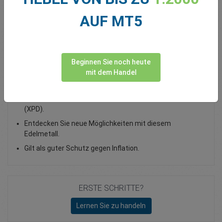
Total Premium
0.00
AUF MT5
Geld einzahlen
Beginnen Sie noch heute
mit dem Handel
Palladium-Trading Online als CFD
Erweitern Sie Ihren Horizont und traden Sie Palladium
(XPD).
Entdecken Sie neue Möglichkeiten mit diesem
Edelmetall.
Gilt als guter Schutz gegen Inflation.
ERSTE SCHRITTE?
Lernen Sie zu handeln