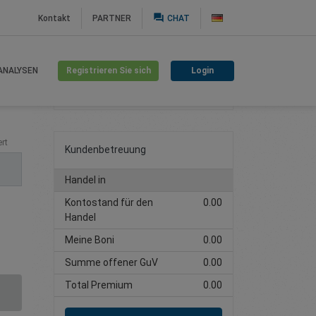
question_answer
Kontakt
PARTNER
CHAT
Registrieren Sie sich
Login
ANALYSEN
Handelskonto erstellen
rt
Kundenbetreuung
Handel in
Kontostand für den
0.00
Handel
Meine Boni
0.00
Summe offener GuV
0.00
Total Premium
0.00