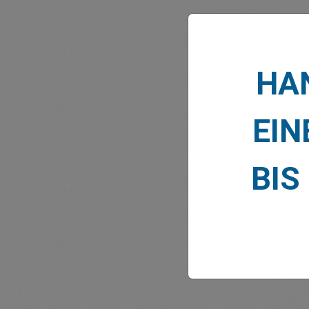
HAN
MARK
EIN
BIS