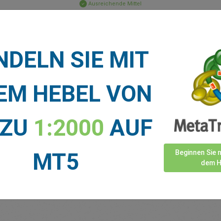
Ausreichende Mittel
Stop-Loss
Take-Profit
DELN SIE MIT
TNACHRICHTEN
EM HEBEL VON
Mehr anzeigen >
 ZU
1:2000
AUF
MT5
Beginnen Sie 
dem H