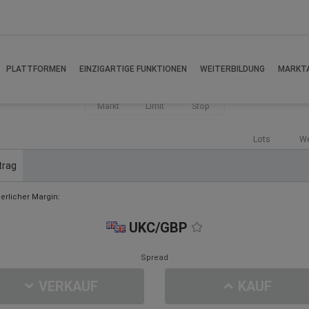
PLATTFORMEN
EINZIGARTIGE FUNKTIONEN
WEITERBILDUNG
MARKT
Markt
Limit
Stop
Lots
We
trag
derlicher Margin:
UKC/GBP
Spread
VERKAUF
KAUF