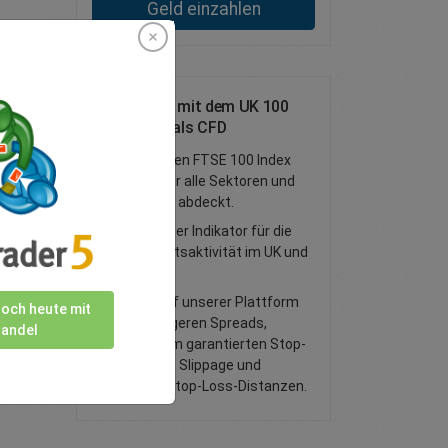
Geld einzahlen
Handeln Sie mit dem UK 100
Cash Index als CFD
Verfolgt den FTSE 100 Index
des UK, der alle Sektoren und
Industrien abdeckt.
Ein beliebter Indikator für die
Wirtschaftsaktivität im UK und
in der EU.
Handel auf unserer Plattform
noch heute mit
mit niedrigeren Spreads,
andel
optionalem garantierten Stop-
Loss ohne Slippage und
engeren Stop-Loss-Distanzen.