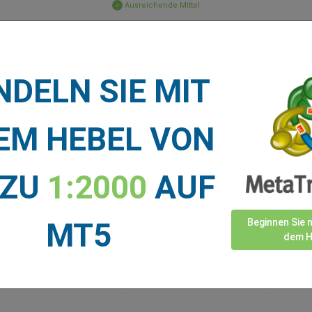
Ausreichende Mittel
Stop-Loss
Take-Profit
DELN SIE MIT
TNACHRICHTEN
EM HEBEL VON
Mehr anzeigen >
 ZU
1:2000
AUF
MT5
Beginnen Sie 
dem H