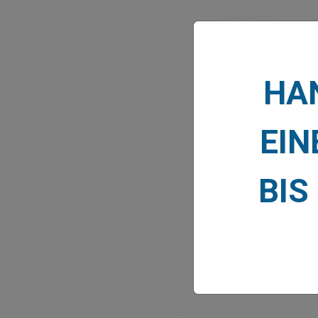
HAN
MARK
EIN
BIS