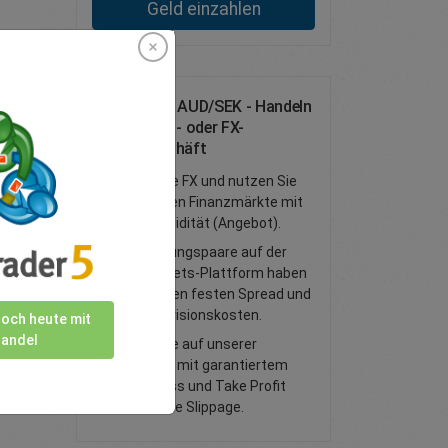
Geld einzahlen
Handeln Sie AUD/SEK - Handeln
Sie als Spot- oder FX-
Termingeschäft
Traden Sie FX und nutzen Sie
die globalen Finanzmärkte mit
hoher Liquidität (Angebot).
Alle Währungspaare auf der
easyMarkets-Plattform haben
einen engen festen Spread und
keine Provisionskosten.
noch heute mit
andel
Traden Sie auf unserer
Plattform mit garantiertem
Stopp-Loss und Take Profit
sowie ohne Slippage.