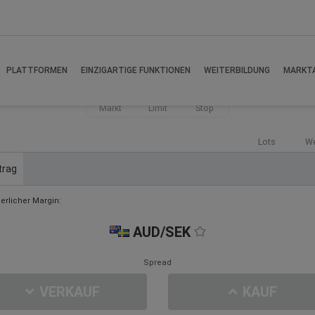
PLATTFORMEN
EINZIGARTIGE FUNKTIONEN
WEITERBILDUNG
MARKT
Markt
Limit
Stop
Lots
We
trag
derlicher Margin:
AUD/SEK
Spread
VERKAUF
KAUF