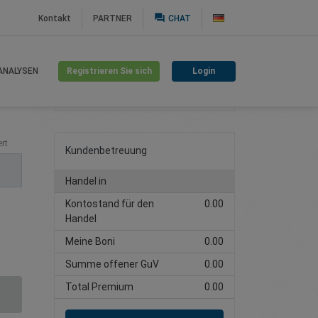
question_answer
Kontakt
PARTNER
CHAT
Registrieren Sie sich
Login
ANALYSEN
Handelskonto erstellen
rt
Kundenbetreuung
Handel in
Kontostand für den
0.00
Handel
Meine Boni
0.00
Summe offener GuV
0.00
Total Premium
0.00