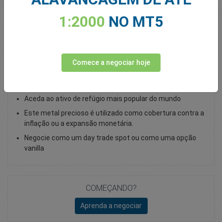
Total Premium
0.00
1:2000
NO MT5
Depositar
Comece a negociar hoje
Negociação de Ouro como CFD Spot
Aceda ao ativo de refúgio mais popular do mundo
Este metal precioso é utilizado como cobertura contra a
inflação ou a expansão monetária.
Negocie como um day trade spot ou como uma opção
vanilla
COMEÇANDO?
Aprenda a negociar