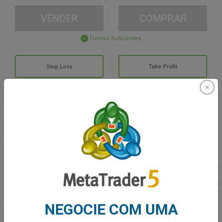
VENDER
COMPRAR
Fundos Suficientes
Stop Loss
Take Profit
Criar Conta de Trading
Gerenciamento de contas
Negociando em
Saldo para trading
0.00
NEGOCIE COM UMA
MEUS BÔNUS
0.00
Lucro/Prejuízo Total em Aberto
0.00