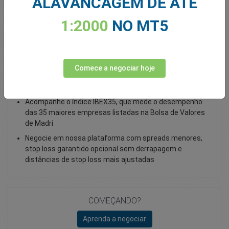
ALAVANCAGEM DE ATÉ
Total Premium
0.00
1:2000
NO MT5
Depositar
Comece a negociar hoje
Negocie o Índice Spain 35 Cash como um CFD
Acompanhe o índice IBEX35, que mede o desempenho
das 35 maiores empresas listadas na Bolsa de Valores
de Madri
Negocie em nossa plataforma com spreads menores,
stop loss garantido opcional sem derrapagem e
distâncias de stop loss mais ajustadas
COMEÇANDO?
Aprenda a negociar