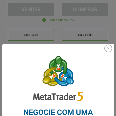
VENDER
COMPRAR
Fundos Suficientes
Stop Loss
Take Profit
Criar Conta de Trading
Gerenciamento de contas
Negociando em
Saldo para trading
0.00
MEUS BÔNUS
0.00
NEGOCIE COM UMA
Lucro/Prejuízo Total em Aberto
0.00