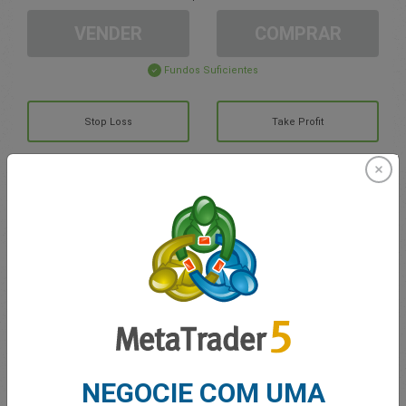
VENDER
COMPRAR
Fundos Suficientes
Stop Loss
Take Profit
Criar Conta de Trading
Gerenciamento de contas
Negociando em
Saldo para trading
0.00
MEUS BÔNUS
0.00
NEGOCIE COM UMA
Lucro/Prejuízo Total em Aberto
0.00