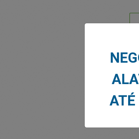
NOTÍ
NEG
ALA
ATÉ