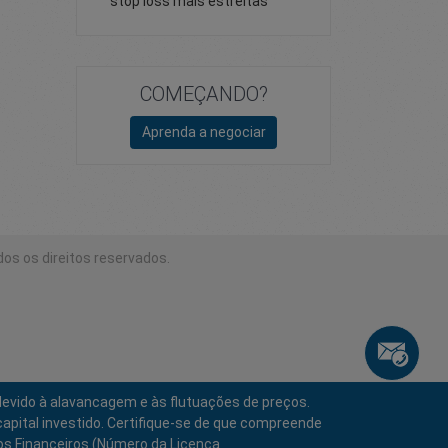
stop loss mais estreitas
COMEÇANDO?
Aprenda a negociar
dos os direitos reservados.
devido à alavancagem e às flutuações de preços.
apital investido. Certifique-se de que compreende
ços Financeiros (Número da Licença