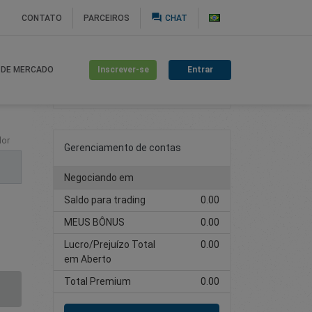
question_answer
CONTATO
PARCEIROS
CHAT
Inscrever-se
Entrar
 DE MERCADO
Criar Conta de Trading
lor
Gerenciamento de contas
Negociando em
Saldo para trading
0.00
MEUS BÔNUS
0.00
Lucro/Prejuízo Total
0.00
em Aberto
Total Premium
0.00