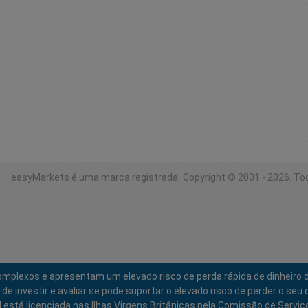
easyMarkets é uma marca registrada.
Copyright © 2001 - 2026. To
mplexos e apresentam um elevado risco de perda rápida de dinheiro 
nvestir e avaliar se pode suportar o elevado risco de perder o seu c
d está licenciada nas Ilhas Virgens Britânicas pela Comissão de Servi