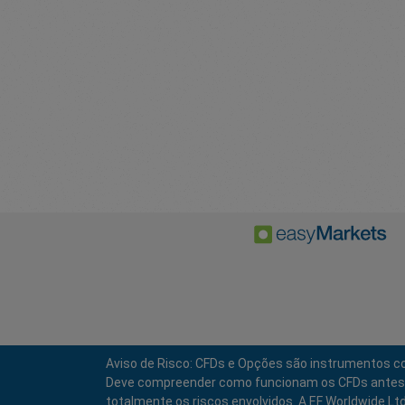
Aviso de Risco: CFDs e Opções são instrumentos co
Deve compreender como funcionam os CFDs antes de i
totalmente os riscos envolvidos. A EF Worldwide Lt