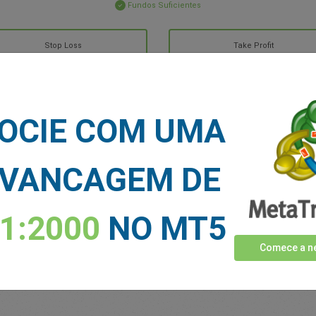
Fundos Suficientes
Stop Loss
Take Profit
CIAS DO MERCADO
OCIE COM UMA
Veja mais >
VANCAGEM DE
1:2000
NO MT5
Comece a ne