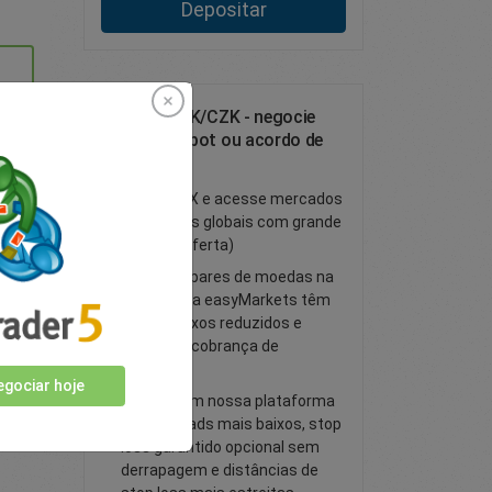
Depositar
Negocie DKK/CZK - negocie
como um spot ou acordo de
FX a prazo
Negocie FX e acesse mercados
financeiros globais com grande
liquidez (oferta)
Todos os pares de moedas na
plataforma easyMarkets têm
spreads fixos reduzidos e
nenhuma cobrança de
comissão
gociar hoje
Negocie em nossa plataforma
com spreads mais baixos, stop
loss garantido opcional sem
derrapagem e distâncias de