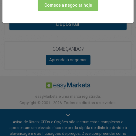
Comece a negociar hoje
Total Premium
0.00
Depositar
COMEÇANDO?
Aprenda a negociar
easyMarkets é uma marca registrada.
Copyright © 2001 - 2026. Todos os direitos reservados.
Aviso de Risco: CFDs e Opções são instrumentos complexos e
apresentam um elevado risco de perda rápida de dinheiro devido à
alavancagem e às flutuações de preços. Deve compreender como