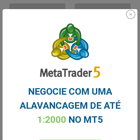
VENDER
COMPRAR
Fundos Suficientes
Stop Loss
Take Profit
Criar Conta de Trading
NEGOCIE COM UMA
Gerenciamento de contas
ALAVANCAGEM DE ATÉ
Negociando em
1:2000
NO MT5
Saldo para trading
0.00
MEUS BÔNUS
0.00
Lucro/Prejuízo Total em Aberto
0.00