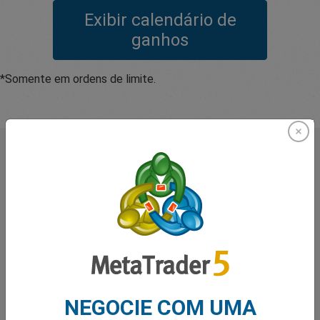
Exibir calendário de
ganhos
*Somente em ordens de limite.
O que os nossos
Traders
dizem sobre nós
NEGOCIE COM UMA