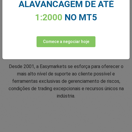
ALAVANCAGEM DE ATÉ
1:2000
NO MT5
Comece a negociar hoje
Classificação de Confiamento de 5
estrelas
Desde 2001, a Easymarkets se esforça para oferecer o
mais alto nível de suporte ao cliente possível e
ferramentas exclusivas de gerenciamento de riscos,
condições de trading excepcionais e recursos únicos na
indústria.