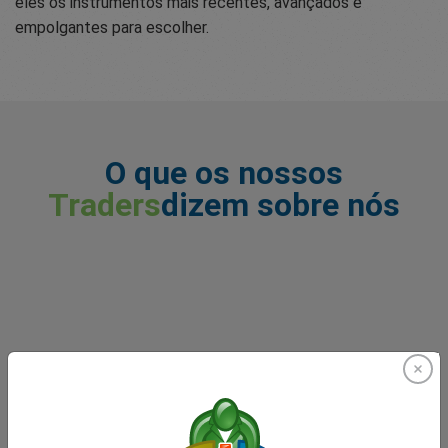
eles os instrumentos mais recentes, avançados e
empolgantes para escolher.
O que os nossos
Traders
dizem sobre nós