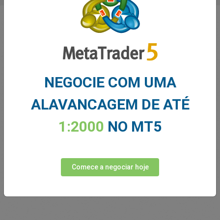
NEGOCIE COM UMA
ALAVANCAGEM DE ATÉ
Inovando desde 2001
1:2000
NO MT5
A Easymarkets atende a seus clientes desde 2001. Desde
o início, nos esforçamos para oferecer os produtos,
ferramentas e serviços mais inovadores aos nossos
Comece a negociar hoje
traders.