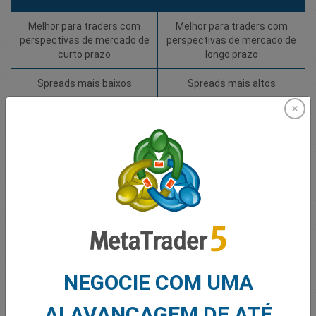
Melhor para traders com
Melhor para traders com
perspectivas de mercado de
perspectivas de mercado de
curto prazo
longo prazo
Spreads mais baixos
Spreads mais altos
Negocie na alta e na queda
Negocie na alta e na queda
dos preços
dos preços
Queremos que nossos clientes tenham a liberdade de
escolher como desejam negociar. Então, se sua estratégia
e métodos de trading são melhor atendidos por índices
monetários ou índices futuros, seu lugar é na easyMarkets!
Pronto para começar a negociar nossos novos índices
monetários? Clique no botão abaixo para começar!
NEGOCIE COM UMA
ALAVANCAGEM DE ATÉ