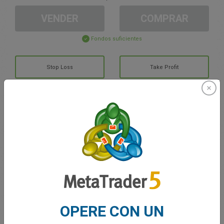
VENDER
COMPRAR
Fondos suficientes
Stop Loss
Take Profit
Cree una cuenta de trading
Gestión de la cuenta
Trading en
Saldo de trading
0.00
OPERE CON UN
Mis bonuses
0.00
G/P total abierto
0.00