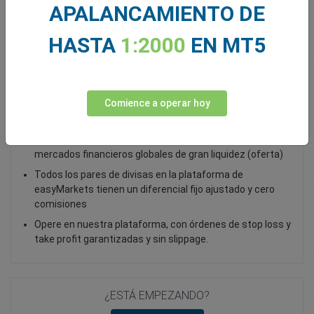
APALANCAMIENTO DE
Total Premium
0.00
HASTA
1:2000
EN MT5
Depositar fondos
Comience a operar hoy
Opera con USD/TRY - como opción vanilla
Opere con opciones vanilla sobre forex y acceda a
mercados financieros globales de gran liquidez (oferta)
Todos los pares de divisas en la plataforma de
easyMarkets tienen un diferencial fijo ajustado y cero
comisiones
Opere en nuestra plataforma, con órdenes de stop loss y
take profit garantizadas y sin slippage.
¿ESTÁ EMPEZANDO?