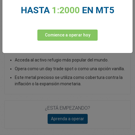
HASTA
1:2000
EN MT5
Total Premium
0.00
Depositar fondos
Comience a operar hoy
Opera con oro como un CFD Spot
Acceda al activo refugio más popular del mundo.
Opera como un day trade spot o como una opción vanilla.
Este metal precioso se utiliza como cobertura contra la
inflación o la expansión monetaria.
¿ESTÁ EMPEZANDO?
Aprenda a operar