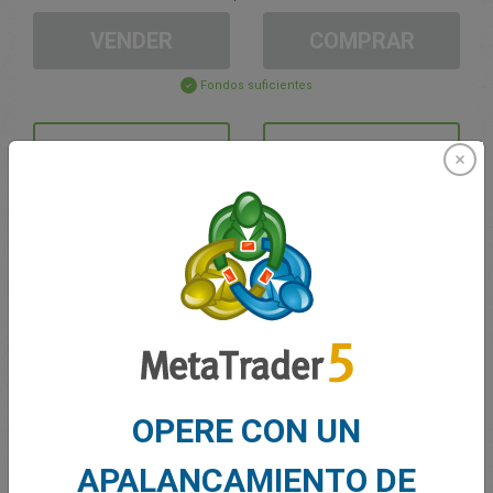
VENDER
COMPRAR
Fondos suficientes
Stop Loss
Take Profit
Cree una cuenta de trading
Gestión de la cuenta
Trading en
OPERE CON UN
Saldo de trading
0.00
Mis bonuses
0.00
APALANCAMIENTO DE
G/P total abierto
0.00