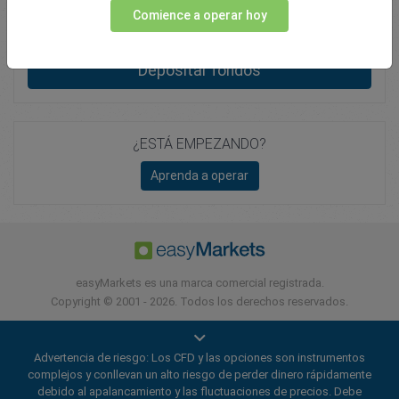
Comience a operar hoy
Total Premium
0.00
Depositar fondos
¿ESTÁ EMPEZANDO?
Aprenda a operar
easyMarkets es una marca comercial registrada.
Copyright © 2001 - 2026. Todos los derechos reservados.
Advertencia de riesgo: Los CFD y las opciones son instrumentos
complejos y conllevan un alto riesgo de perder dinero rápidamente
debido al apalancamiento y las fluctuaciones de precios. Debe