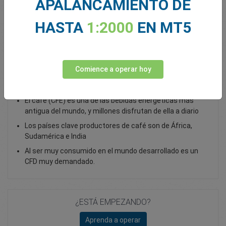
APALANCAMIENTO DE
Total Premium
0.00
HASTA
1:2000
EN MT5
Depositar fondos
Comience a operar hoy
¡No se limite a beber café, opere con él como CFD!
El café (CFE) es una de las bebidas energéticas más
antigua del mundo, y millones disfrutan de ella a diario
Los países clave productores de café son de África,
Sudamérica e India
Al ser muy consumido en el mundo desarrollado es un
CFD muy demandado.
¿ESTÁ EMPEZANDO?
Aprenda a operar