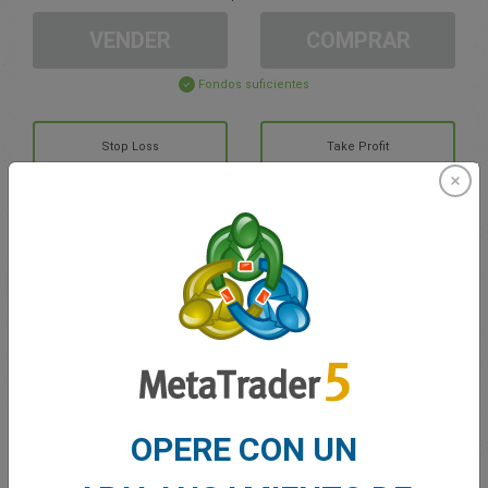
VENDER
COMPRAR
Fondos suficientes
Stop Loss
Take Profit
Cree una cuenta de trading
Gestión de la cuenta
Trading en
Saldo de trading
0.00
OPERE CON UN
Mis bonuses
0.00
G/P total abierto
0.00