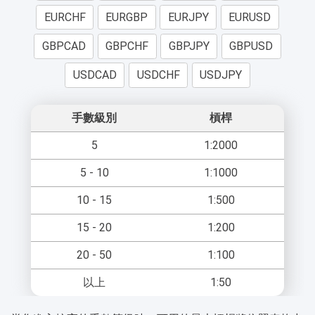
EURCHF
EURGBP
EURJPY
EURUSD
GBPCAD
GBPCHF
GBPJPY
GBPUSD
USDCAD
USDCHF
USDJPY
手數級別
槓桿
5
1:2000
5 - 10
1:1000
10 - 15
1:500
15 - 20
1:200
20 - 50
1:100
以上
1:50