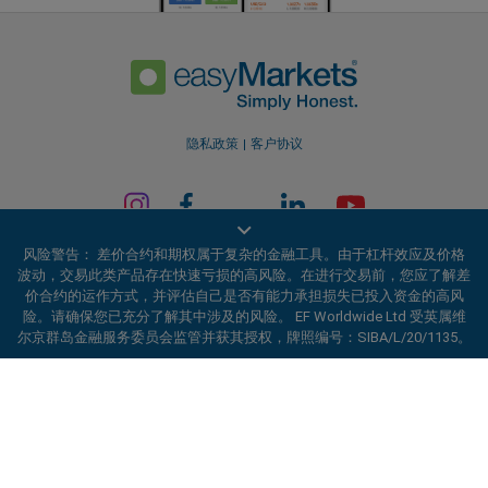
隐私政策
客户协议
风险警告： 差价合约和期权属于复杂的金融工具。由于杠杆效应及价格
波动，交易此类产品存在快速亏损的高风险。在进行交易前，您应了解差
价合约的运作方式，并评估自己是否有能力承担损失已投入资金的高风
险。请确保您已充分了解其中涉及的风险。 EF Worldwide Ltd 受英属维
尔京群岛金融服务委员会监管并获其授权，牌照编号：SIBA/L/20/1135。
EF Worldwide Ltd 获英属维尔京群岛金融服务委员会（Financial Services
ard_arrow_left
ard_arrow_left
ard_arrow_left
ard_arrow_left
ard_arrow_left
ard_arrow_left
ard_arrow_left
与我们在线沟通
与我们在线沟通
请发送信息给我们
联系我们
与我们在线沟通
与我们在线沟通
与我们在线沟通
Commission）授权并受其监管，牌照编号：SIBA/L/20/1135。
easyMarkets 是 EF Worldwide Ltd 的交易名称，公司注册编号：
你好！欢迎访问易信easyMarkets。如果有
2031075。本网站由 EF Worldwide Limited 运营，该公司隶属于 Blue
MSN信息
call
WhatsApp
1. 扫描下面的二维码
Capital Markets Group。本网站不面向日本和印度居民。
任何疑问，或者需要帮助，请随时联系我们，
希望你在我们的网站获得愉快的体验。
受限地区：
EF Worldwide Ltd 不向某些地区的居民提供服务，包括美国、
1. Add the following
easyMarkets
number