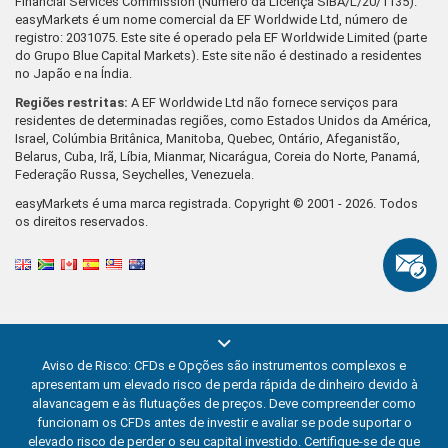
Financial Services Commission (Número da Licença SIBA/L/20/1135).
easyMarkets é um nome comercial da EF Worldwide Ltd, número de
registro: 2031075. Este site é operado pela EF Worldwide Limited (parte
do Grupo Blue Capital Markets). Este site não é destinado a residentes
no Japão e na Índia.
Regiões restritas:
A EF Worldwide Ltd não fornece serviços para
residentes de determinadas regiões, como Estados Unidos da América,
Israel, Colúmbia Britânica, Manitoba, Quebec, Ontário, Afeganistão,
Belarus, Cuba, Irã, Líbia, Mianmar, Nicarágua, Coreia do Norte, Panamá,
Federação Russa, Seychelles, Venezuela.
easyMarkets é uma marca registrada. Copyright © 2001 - 2026. Todos
os direitos reservados.
Aviso de Risco: CFDs e Opções são instrumentos complexos e
apresentam um elevado risco de perda rápida de dinheiro devido à
alavancagem e às flutuações de preços. Deve compreender como
funcionam os CFDs antes de investir e avaliar se pode suportar o
elevado risco de perder o seu capital investido. Certifique-se de que