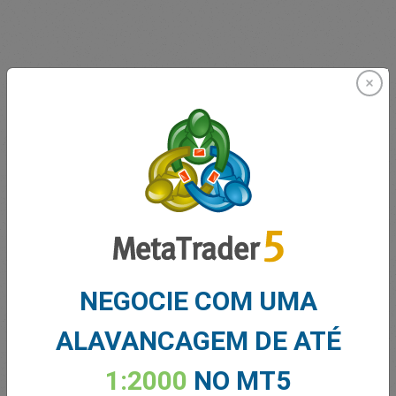
Inovando desde 2001
A Easymarkets atende a seus clientes desde 2001. Desde
o início, nos esforçamos para oferecer os produtos,
ferramentas e serviços mais inovadores aos nossos
traders.
NEGOCIE COM UMA
ALAVANCAGEM DE ATÉ
1:2000
NO MT5