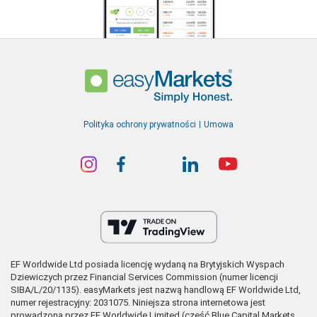
Polityka ochrony prywatności
Umowa
EF Worldwide Ltd posiada licencję wydaną na Brytyjskich Wyspach
Dziewiczych przez Financial Services Commission (numer licencji
SIBA/L/20/1135). easyMarkets jest nazwą handlową EF Worldwide Ltd,
numer rejestracyjny: 2031075. Niniejsza strona internetowa jest
prowadzona przez EF Worldwide Limited (część Blue Capital Markets