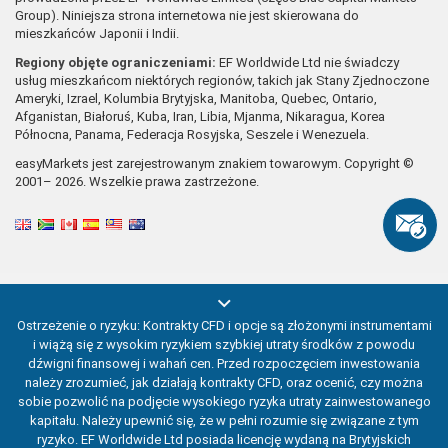
Group). Niniejsza strona internetowa nie jest skierowana do
mieszkańców Japonii i Indii.
Regiony objęte ograniczeniami:
EF Worldwide Ltd nie świadczy
usług mieszkańcom niektórych regionów, takich jak Stany Zjednoczone
Ameryki, Izrael, Kolumbia Brytyjska, Manitoba, Quebec, Ontario,
Afganistan, Białoruś, Kuba, Iran, Libia, Mjanma, Nikaragua, Korea
Północna, Panama, Federacja Rosyjska, Seszele i Wenezuela.
easyMarkets jest zarejestrowanym znakiem towarowym. Copyright ©
2001– 2026. Wszelkie prawa zastrzeżone.
Ostrzeżenie o ryzyku: Kontrakty CFD i opcje są złożonymi instrumentami
i wiążą się z wysokim ryzykiem szybkiej utraty środków z powodu
dźwigni finansowej i wahań cen. Przed rozpoczęciem inwestowania
należy zrozumieć, jak działają kontrakty CFD, oraz ocenić, czy można
sobie pozwolić na podjęcie wysokiego ryzyka utraty zainwestowanego
kapitału. Należy upewnić się, że w pełni rozumie się związane z tym
ryzyko. EF Worldwide Ltd posiada licencję wydaną na Brytyjskich