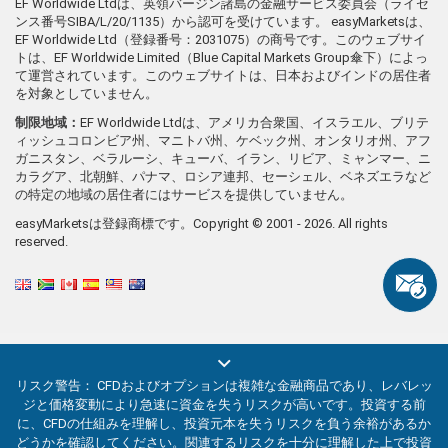
EF Worldwide Ltdは、英領バージン諸島の金融サービス委員会（ライセ
ンス番号SIBA/L/20/1135）から認可を受けています。 easyMarketsは、
EF Worldwide Ltd（登録番号：2031075）の商号です。このウェブサイ
トは、EF Worldwide Limited（Blue Capital Markets Group傘下）によっ
て運営されています。このウェブサイトは、日本およびインドの居住者
を対象としていません。
制限地域：
EF Worldwide Ltdは、アメリカ合衆国、イスラエル、ブリテ
ィッシュコロンビア州、マニトバ州、ケベック州、オンタリオ州、アフ
ガニスタン、ベラルーシ、キューバ、イラン、リビア、ミャンマー、ニ
カラグア、北朝鮮、パナマ、ロシア連邦、セーシェル、ベネズエラなど
の特定の地域の居住者にはサービスを提供していません。
easyMarketsは登録商標です。Copyright © 2001 - 2026. All rights
reserved.
リスク警告： CFDおよびオプションは複雑な金融商品であり、レバレッ
ジと価格変動により急速に資金を失うリスクが高いです。投資する前
に、CFDの仕組みを理解し、投資元本を失うリスクを負う余裕があるか
どうかを確認してください。関連するリスクを十分に理解した上で投資