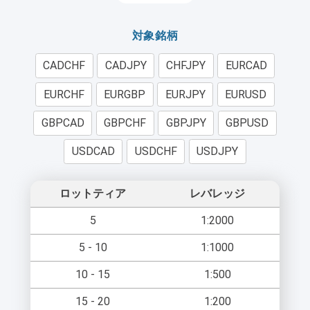
対象銘柄
CADCHF
CADJPY
CHFJPY
EURCAD
EURCHF
EURGBP
EURJPY
EURUSD
GBPCAD
GBPCHF
GBPJPY
GBPUSD
USDCAD
USDCHF
USDJPY
ロットティア
レバレッジ
5
1:2000
5 - 10
1:1000
10 - 15
1:500
15 - 20
1:200