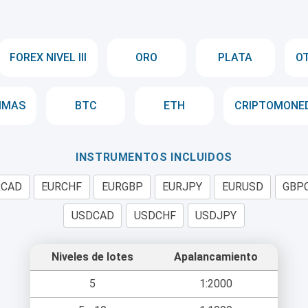
FOREX NIVEL III
ORO
PLATA
O
IMAS
BTC
ETH
CRIPTOMONE
INSTRUMENTOS INCLUIDOS
RCAD
EURCHF
EURGBP
EURJPY
EURUSD
GBP
USDCAD
USDCHF
USDJPY
Niveles de lotes
Apalancamiento
5
1:2000