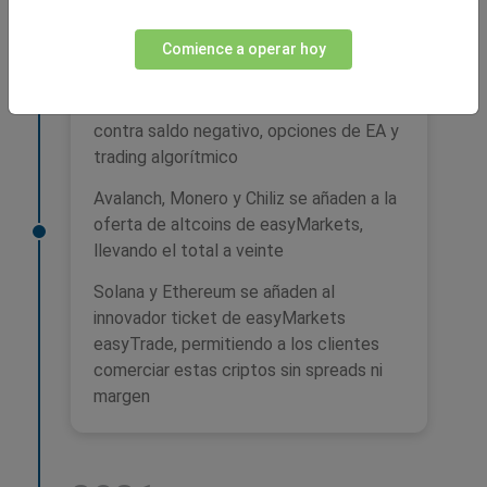
easyMarkets lanza MT5 con spreads
variables, ofreciendo a sus traders una
Comience a operar hoy
nueva opción más allá de los spreads
fijos (ofrecidos en MT4) con las mismas
condiciones, incluyendo protección
contra saldo negativo, opciones de EA y
trading algorítmico
Avalanch, Monero y Chiliz se añaden a la
oferta de altcoins de easyMarkets,
llevando el total a veinte
Solana y Ethereum se añaden al
innovador ticket de easyMarkets
easyTrade, permitiendo a los clientes
comerciar estas criptos sin spreads ni
margen