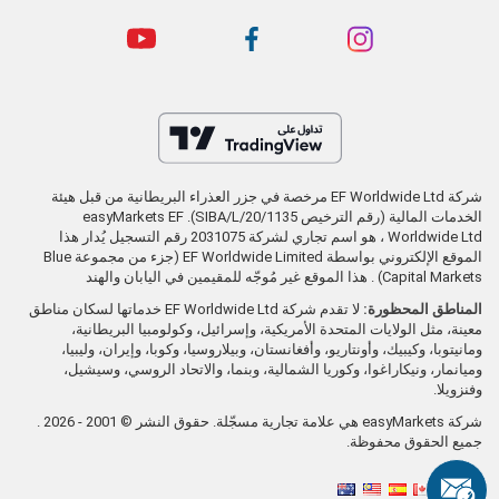
شركة EF Worldwide Ltd مرخصة في جزر العذراء البريطانية من قبل هيئة
الخدمات المالية (رقم الترخيص SIBA/L/20/1135). easyMarkets EF
Worldwide Ltd ، هو اسم تجاري لشركة 2031075 رقم التسجيل يُدار هذا
الموقع الإلكتروني بواسطة EF Worldwide Limited (جزء من مجموعة Blue
Capital Markets) . هذا الموقع غير مُوجّه للمقيمين في اليابان والهند
المناطق المحظورة:
لا تقدم شركة EF Worldwide Ltd خدماتها لسكان مناطق
معينة، مثل الولايات المتحدة الأمريكية، وإسرائيل، وكولومبيا البريطانية،
ومانيتوبا، وكيبيك، وأونتاريو، وأفغانستان، وبيلاروسيا، وكوبا، وإيران، وليبيا،
وميانمار، ونيكاراغوا، وكوريا الشمالية، وبنما، والاتحاد الروسي، وسيشيل،
وفنزويلا.
شركة easyMarkets هي علامة تجارية مسجّلة. حقوق النشر © 2001 - 2026 .
جميع الحقوق محفوظة.